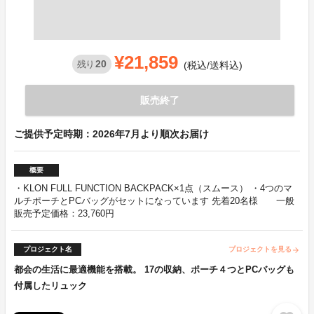
¥21,859
20
残り
(税込/送料込)
販売終了
ご提供予定時期：2026年7月より順次お届け
概要
・KLON FULL FUNCTION BACKPACK×1点（スムース） ・4つのマ
ルチポーチとPCバッグがセットになっています 先着20名様 一般
販売予定価格：23,760円
プロジェクト名
プロジェクトを見る
arrow_forward
都会の生活に最適機能を搭載。 17の収納、ポーチ４つとPCバッグも
付属したリュック