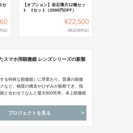
1セ
【オプション】岩石薄片12種セッ
ト 1セット（2000円OFF）
560
¥22,500
料込)
(税込/送料込)
ばれたスマホ用顕微鏡 レンズシリーズの新製
用する特殊な顕微鏡）に早変わり。普通の顕微
ックなど、物質の構造やひずみが観察でき、指
能と合わせてなんと最大800倍率。卓上顕微鏡
鏡レンズです。
プロジェクトを見る