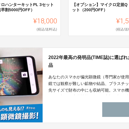
クロハンターキットPL 3セット
【オプション】マイクロ定規Q 
早割5000円OFF）
ット（200円OFF）
¥18,000
¥1,
(税込/送料込)
(税込/送
2022年最高の発明品(TIME誌)に選
品
あなたのスマホが偏光顕微鏡（専門家が使
鏡では観察が難しい鉱物や結晶、プラスチ
先サイズで財布の中にも収納可能。スマホ機
にも匹敵する光学性能を有する究極の顕微