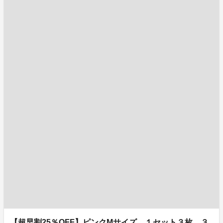
【超早割25％OFF】ピンクMサイズ １セット３枚 ３