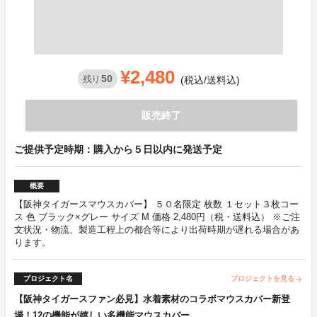
¥2,480
50
残り
(税込/送料込)
販売終了
ご提供予定時期：購入から５日以内に発送予定
概要
【阪神タイガースマウスカバー】 ５０名限定 枚数 １セット３枚コー
ス 色 ブラック×グレー サイズ M 価格 2,480円（税・送料込） ※ご注
文状況・物流、製造工程上の都合等により出荷時期が遅れる場合があ
ります。
プロジェクト名
プロジェクトを見る
arrow_forward
【阪神タイガースファン必見】水着素材のコラボマウスカバー新登
場！12の機能が嬉しい多機能マウスカバー