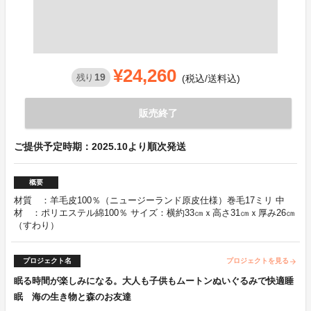
¥24,260
19
残り
(税込/送料込)
販売終了
ご提供予定時期：2025.10より順次発送
概要
材質 ：羊毛皮100％（ニュージーランド原皮仕様）巻毛17ミリ 中
材 ：ポリエステル綿100％ サイズ：横約33㎝ｘ高さ31㎝ｘ厚み26㎝
（すわり）
プロジェクト名
プロジェクトを見る
arrow_forward
眠る時間が楽しみになる。大人も子供もムートンぬいぐるみで快適睡
眠 海の生き物と森のお友達