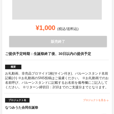
¥1,000
(税込/送料込)
販売終了
ご提供予定時期：生誕祭終了後、30日以内の提供予定
概要
お礼動画、非売品ブロマイド1枚(サイン付き)、バルーンスタンド名前
記載(小) ※お礼動画のSNS投稿はご遠慮ください。 ※お礼動画でのお
名前呼び、バルーンスタンドに記載するお名前を備考欄にご記入して
ください。 ※リターン締切日：2/10までのご支援分までとなります。
プロジェクト名
プロジェクトを見る
arrow_forward
なつみうた合同生誕祭