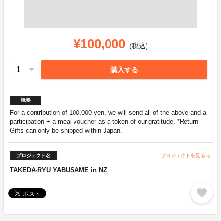
¥100,000
(税込)
購入する
概要
For a contribution of 100,000 yen, we will send all of the above and a
participation + a meal voucher as a token of our gratitude. *Return
Gifts can only be shipped within Japan.
プロジェクト名
プロジェクトを見る
arrow_forward
TAKEDA-RYU YABUSAME in NZ
favorite