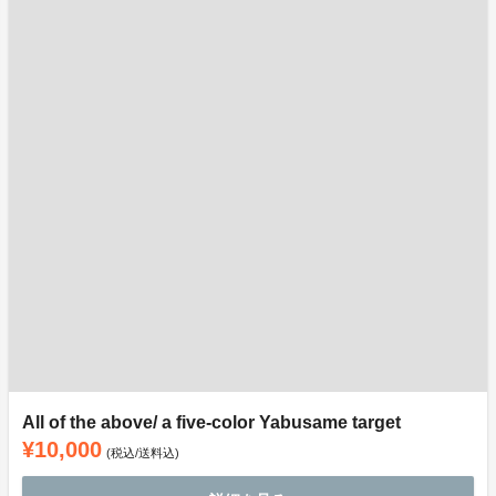
All of the above/ a five-color Yabusame target
¥10,000
(税込/送料込)