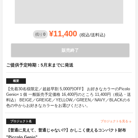
¥11,400
0
残り
(税込/送料込)
販売終了
ご提供予定時期：5月末までに発送
概要
【先着30名様限定／超超早割 5,000円OFF】 お好きなカラーのPicolo
Genio×１個 一般販売予定価格 16,400円のところ 11,400円（税込・送
料込） BEIGE／GREIGE／YELLOW／GREEN／NAVY／BLACKの６
色の中からお好きなカラーをお選びください。
プロジェクト名
プロジェクトを見る
arrow_forward
【普通に見えて、普通じゃない!?】かしこく使えるコンパクト財布
”Piccolo Genio”