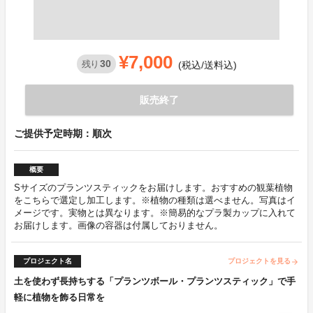
¥7,000
30
残り
(税込/送料込)
販売終了
ご提供予定時期：順次
概要
Sサイズのプランツスティックをお届けします。おすすめの観葉植物
をこちらで選定し加工します。※植物の種類は選べません。写真はイ
メージです。実物とは異なります。※簡易的なプラ製カップに入れて
お届けします。画像の容器は付属しておりません。
プロジェクト名
プロジェクトを見る
arrow_forward
土を使わず長持ちする「プランツボール・プランツスティック」で手
軽に植物を飾る日常を