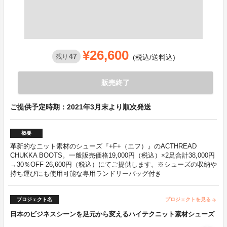
¥26,600
47
残り
(税込/送料込)
販売終了
ご提供予定時期：2021年3月末より順次発送
概要
革新的なニット素材のシューズ『+F+（エフ）』のACTHREAD
CHUKKA BOOTS。一般販売価格19,000円（税込）×2足合計38,000円
→30％OFF 26,600円（税込）にてご提供します。※シューズの収納や
持ち運びにも使用可能な専用ランドリーバッグ付き
プロジェクト名
プロジェクトを見る
arrow_forward
日本のビジネスシーンを足元から変えるハイテクニット素材シューズ