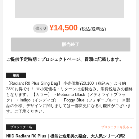
¥14,500
0
残り
(税込/送料込)
販売終了
ご提供予定時期：プロジェクトページ、冒頭に記載します。
概要
【Radiant R0 Plus Sling Bag】 小売価格¥20,100（税込み）より約
28％お得です！ ※小売価格・リターンは送料込み、消費税込みの価格
となります。 【カラー】 ・Meteorite Black（メテオライトブラッ
ク） ・Indigo（インディゴ） ・Foggy Blue（フォギーブルー） ※製
品の仕様、デザインに関しましては一部変更になる可能性がございま
す。ご了承ください。
プロジェクト名
プロジェクトを見る
arrow_forward
NIID Radiant R0 Plus｜機能と造形美の融合。大人気シリーズ第2