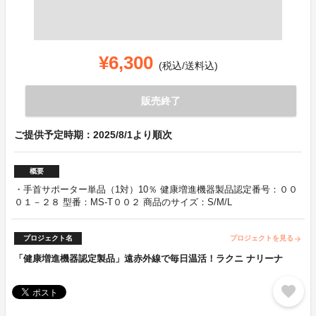
¥6,300
(税込/送料込)
販売終了
ご提供予定時期：2025/8/1より順次
概要
・手首サポーター単品（1対）10％ 健康増進機器製品認定番号：００
０１－２８ 型番：MS-T００２ 商品のサイズ：S/M/L
プロジェクト名
プロジェクトを見る
arrow_forward
「健康増進機器認定製品」遠赤外線で毎日温活！ラクニ ナリーナ
favorite