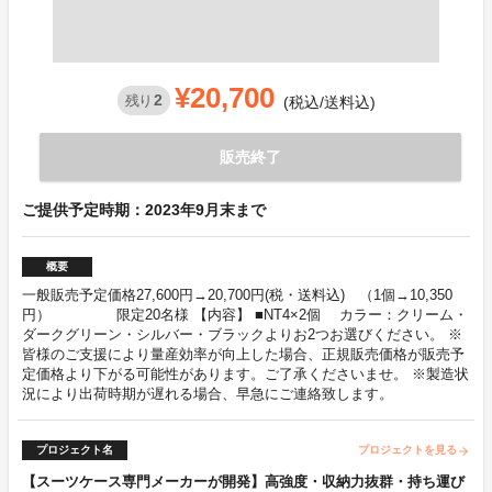
¥20,700
2
残り
(税込/送料込)
販売終了
ご提供予定時期：2023年9月末まで
概要
一般販売予定価格27,600円→20,700円(税・送料込) （1個→10,350
円） 限定20名様 【内容】 ■NT4×2個 カラー：クリーム・
ダークグリーン・シルバー・ブラックよりお2つお選びください。 ※
皆様のご支援により量産効率が向上した場合、正規販売価格が販売予
定価格より下がる可能性があります。ご了承くださいませ。 ※製造状
況により出荷時期が遅れる場合、早急にご連絡致します。
プロジェクト名
プロジェクトを見る
arrow_forward
【スーツケース専門メーカーが開発】高強度・収納力抜群・持ち運び