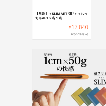
【早割】＜SLIM ART“凛”＞＜ちっ
ちゃART＞各１点
¥17,840
(税込/送料込)