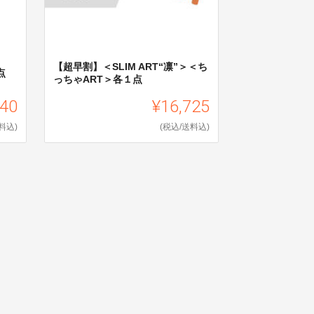
【超早割】＜SLIM ART“凛”＞＜ち
点
っちゃART＞各１点
840
¥16,725
料込)
(税込/送料込)