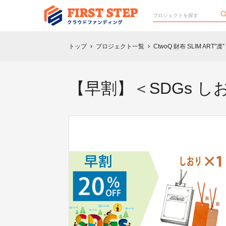
トップ
プロジェクト一覧
CtwoQ 財布 SLIM ART”凛”
chevron_right
chevron_right
【早割】＜SDGs し