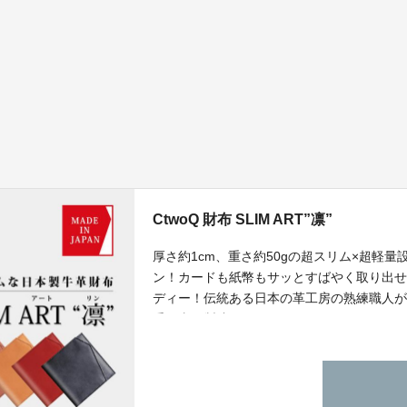
CtwoQ 財布 SLIM ART”凛”
厚さ約1cm、重さ約50gの超スリム×超軽
ン！カードも紙幣もサッとすばやく取り出
ディー！伝統ある日本の革工房の熟練職人
手仕事で製造。