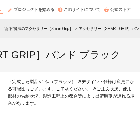
プロジェクトを始める
このサイトについて
公式ストア
滑る”魔法のアクセサリー［Smart Grip］
アクセサリー［SMART GRIP］バ
chevron_right
T GRIP］バンド ブラック
・完成した製品×１個（ブラック） ※デザイン・仕様は変更にな
る可能性もございます。ご了承ください。 ※ご注文状況、使用
部材の供給状況、製造工程上の都合等により出荷時期が遅れる場
合があります。