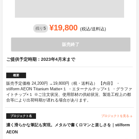
¥19,800
5
残り
(税込/送料込)
販売終了
ご提供予定時期：2023年4月末まで
概要
販売予定価格 24,200円 →19,800円（税・送料込） 【内容】 ・
stilform AEON Titanium Matte×１ ・エターナルチップ×１ ・グラファ
イトチップ×１ ※ご注文状況、使用部材の供給状況、製造工程上の都
合等により出荷時期が遅れる場合があります。
プロジェクト名
プロジェクトを見る
arrow_forward
濃く滑らかな筆記も実現。メタルで書くロマンと楽しさを｜stilform
AEON