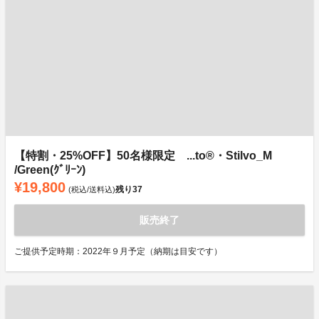
【特割・25%OFF】50名様限定 ...to®・Stilvo_M
/Green(ｸﾞﾘｰﾝ)
¥19,800
残り
37
(税込/送料込)
販売終了
ご提供予定時期：2022年９月予定（納期は目安です）