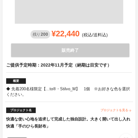
¥22,440
200
残り
(税込/送料込)
販売終了
ご提供予定時期：2022年11月予定（納期は目安です）
概要
◆ 先着200名様限定【...to®・Stilvo_M】 1個 ※お好きな色を選択
ください。
プロジェクト名
プロジェクトを見る
arrow_forward
快適な使い心地を追求して完成した独自設計。大きく開いて出し入れ
快適「手のひら長財布」