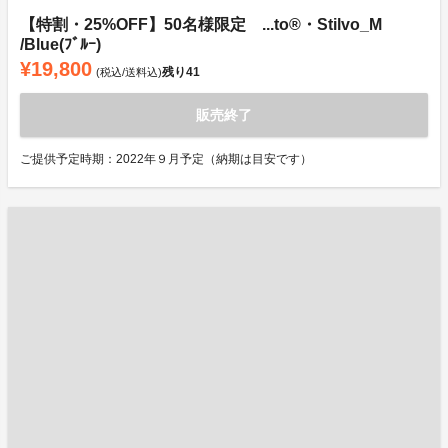
【特割・25%OFF】50名様限定 ...to®・Stilvo_M
/Blue(ﾌﾞﾙｰ)
¥19,800
残り
41
(税込/送料込)
販売終了
ご提供予定時期：2022年９月予定（納期は目安です）