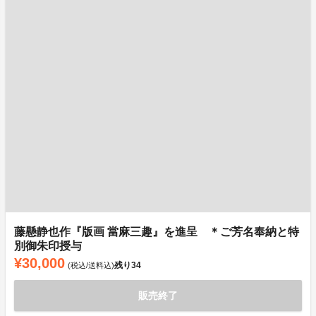
藤懸静也作『版画 當麻三趣』を進呈 ＊ご芳名奉納と特
別御朱印授与
¥30,000
残り
34
(税込/送料込)
販売終了