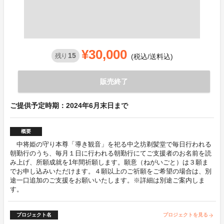
¥30,000
15
残り
(税込/送料込)
販売終了
ご提供予定時期：2024年6月末日まで
概要
中将姫の守り本尊「導き観音」を祀る中之坊剃髪堂で毎日行われる
朝勤行のうち、毎月１日に行われる朝勤行にてご支援者のお名前を読
み上げ、所願成就を1年間祈願します。願意（ねがいごと）は３願ま
でお申し込みいただけます。４願以上のご祈願をご希望の場合は、別
途一口追加のご支援をお願いいたします。※詳細は別途ご案内しま
す。
プロジェクト名
プロジェクトを見る
arrow_forward