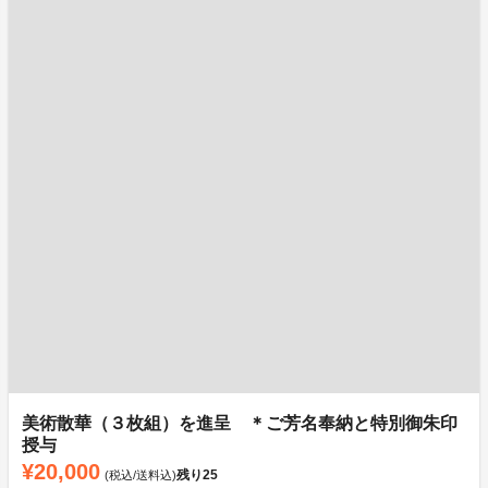
美術散華（３枚組）を進呈 ＊ご芳名奉納と特別御朱印
授与
¥20,000
残り
25
(税込/送料込)