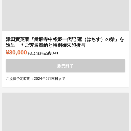
津田實英著『當麻寺中将姫一代記 蓮（はちす）の栞』を
進呈 ＊ご芳名奉納と特別御朱印授与
¥30,000
残り
41
(税込/送料込)
販売終了
ご提供予定時期：2024年6月末日まで