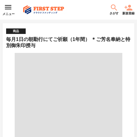
さがす
新規登録
メニュー
商品
毎月1日の朝勤行にてご祈願（1年間） ＊ご芳名奉納と特
別御朱印授与