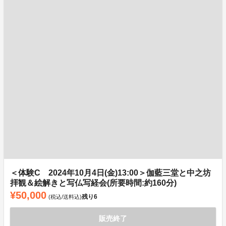
＜体験C 2024年10月4日(金)13:00＞伽藍三堂と中之坊
拝観＆絵解きと写仏写経会(所要時間:約160分)
¥50,000
残り
6
(税込/送料込)
販売終了