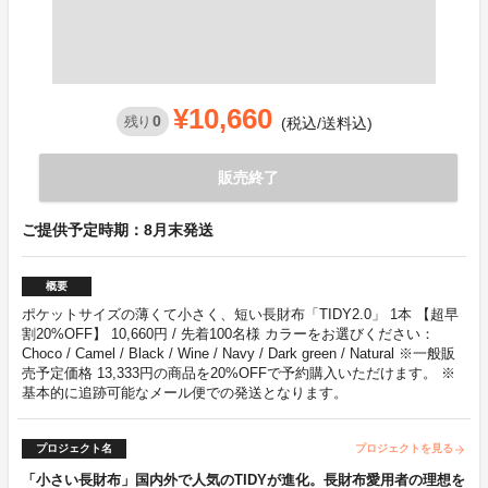
¥10,660
0
残り
(税込/送料込)
販売終了
ご提供予定時期：8月末発送
概要
ポケットサイズの薄くて小さく、短い長財布「TIDY2.0」 1本 【超早
割20%OFF】 10,660円 / 先着100名様 カラーをお選びください：
Choco / Camel / Black / Wine / Navy / Dark green / Natural ※一般販
売予定価格 13,333円の商品を20%OFFで予約購入いただけます。 ※
基本的に追跡可能なメール便での発送となります。
プロジェクト名
プロジェクトを見る
arrow_forward
「小さい長財布」国内外で人気のTIDYが進化。長財布愛用者の理想を