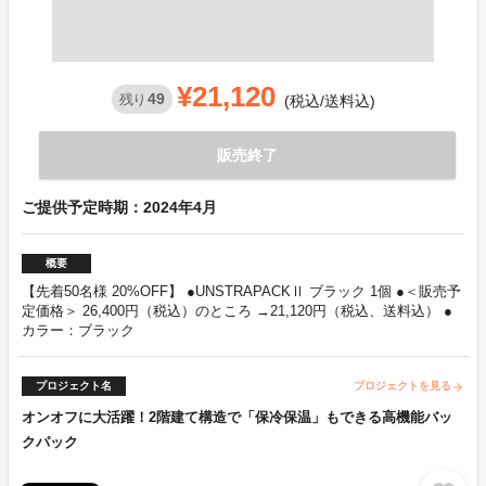
¥21,120
49
残り
(税込/送料込)
販売終了
ご提供予定時期：2024年4月
概要
【先着50名様 20%OFF】 ●UNSTRAPACKⅡ ブラック 1個 ●＜販売予
定価格＞ 26,400円（税込）のところ →21,120円（税込、送料込） ●
カラー：ブラック
プロジェクト名
プロジェクトを見る
arrow_forward
オンオフに大活躍！2階建て構造で「保冷保温」もできる高機能バッ
クパック