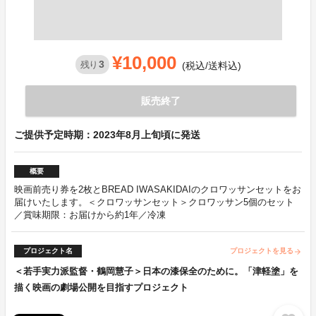
¥10,000
3
残り
(税込/送料込)
販売終了
ご提供予定時期：2023年8月上旬頃に発送
概要
映画前売り券を2枚とBREAD IWASAKIDAIのクロワッサンセットをお
届けいたします。＜クロワッサンセット＞クロワッサン5個のセット
／賞味期限：お届けから約1年／冷凍
プロジェクト名
プロジェクトを見る
arrow_forward
＜若手実力派監督・鶴岡慧子＞日本の漆保全のために。「津軽塗」を
描く映画の劇場公開を目指すプロジェクト