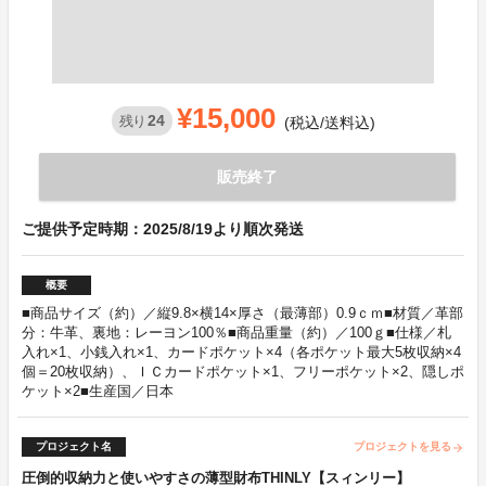
¥15,000
24
残り
(税込/送料込)
販売終了
ご提供予定時期：2025/8/19より順次発送
概要
■商品サイズ（約）／縦9.8×横14×厚さ（最薄部）0.9ｃｍ■材質／革部
分：牛革、裏地：レーヨン100％■商品重量（約）／100ｇ■仕様／札
入れ×1、小銭入れ×1、カードポケット×4（各ポケット最大5枚収納×4
個＝20枚収納）、ＩＣカードポケット×1、フリーポケット×2、隠しポ
ケット×2■生産国／日本
プロジェクト名
プロジェクトを見る
arrow_forward
圧倒的収納力と使いやすさの薄型財布THINLY【スィンリー】