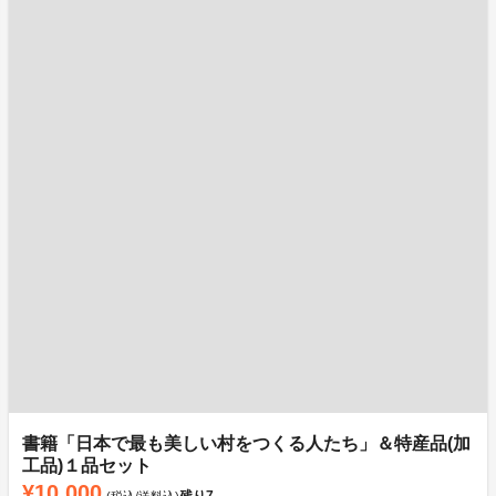
書籍「日本で最も美しい村をつくる人たち」＆特産品(加
工品)１品セット
¥10,000
残り
7
(税込/送料込)