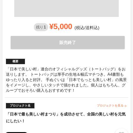
¥5,000
1
残り
(税込/送料込)
販売終了
概要
「日本で美しい村」連合のオフィシャルグッズ（トートバッグ）をお
送りします。 トートバッグは厚手の生地＆幅広マチつき。A4書類も
ゆったり入ると好評。 手ぬぐいは「日本でもっとも美しい村」の風景
をイメージし、やさしいタッチで描かれました。個人はもちろん、グ
ループでおそろい購入もおすすめです！
プロジェクト名
プロジェクトを見る
arrow_forward
「日本で最も美しい村まつり」を成功させて、全国の美しい村を元気
にしたい！