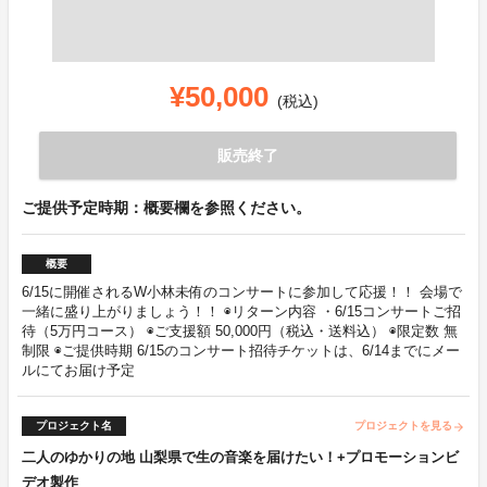
¥50,000
(税込)
販売終了
ご提供予定時期：概要欄を参照ください。
概要
6/15に開催されるW小林未侑のコンサートに参加して応援！！ 会場で
一緒に盛り上がりましょう！！ ◉リターン内容 ・6/15コンサートご招
待（5万円コース） ◉ご支援額 50,000円（税込・送料込） ◉限定数 無
制限 ◉ご提供時期 6/15のコンサート招待チケットは、6/14までにメー
ルにてお届け予定
プロジェクト名
プロジェクトを見る
arrow_forward
二人のゆかりの地 山梨県で生の音楽を届けたい！+プロモーションビ
デオ製作