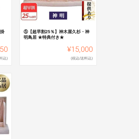
壁掛
⑤【超早割25％】神木屋久杉・神
明鳥居 ★特典付き★
750
¥15,000
料込)
(税込/送料込)