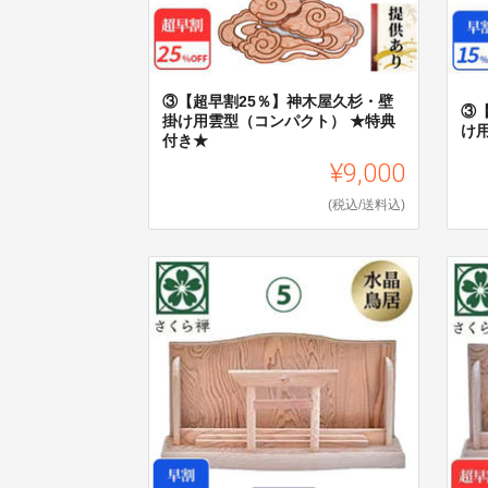
③【超早割25％】神木屋久杉・壁
③
掛け用雲型（コンパクト） ★特典
け
付き★
¥9,000
(税込/送料込)