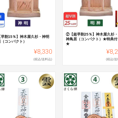
②【超早割25％】神木屋久杉
【早割15％】神木屋久杉・神明
神鳥居（コンパクト）★特典付
居（コンパクト）
★
¥8,330
¥8,
(税込/送料込)
(税込/送