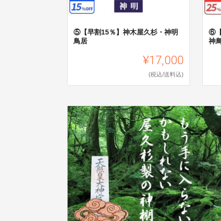
⑤【早割15％】神木屋久杉・神明
⑥
鳥居
神
¥17,000
(税込/送料込)