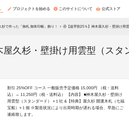
プロジェクトを始める
このサイトについて
公式ストア
屋久杉で作った「御札 御朱印帳」飾り！
④【超早割25％】神木屋久杉・壁掛け用
chevron_right
神木屋久杉・壁掛け用雲型（スタ
割引 25%OFF コース 一般販売予定価格 15,000円 （税・送料
込）→ 11,250円（税・送料込） 【内容】 ■神木屋久杉・壁掛け
用雲型（スタンダード） ×１社 &【特典】屋久杉 開運木札（七福
宝船）×１個 ※製造状況により出荷時期が遅れる場合、早急にご
連絡致します。