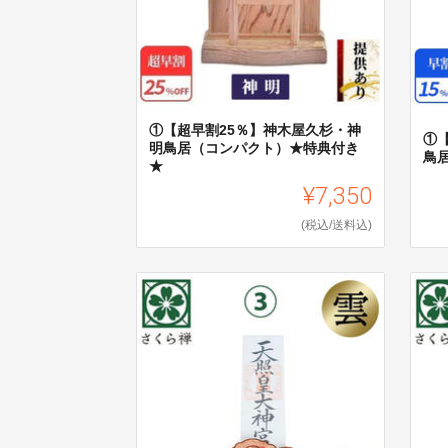
①【超早割25％】神木屋久杉・神
①
明鳥居（コンパクト）★特典付き
鳥
★
¥7,350
(税込/送料込)