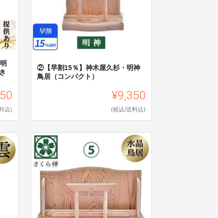
・明
②【早割15％】神木屋久杉・明神
き
鳥居（コンパクト）
250
¥9,350
料込)
(税込/送料込)