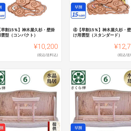
【早割15％】神木屋久杉・壁掛
④【早割15％】神木屋久杉・
用雲型（コンパクト）
け用雲型（スタンダード）
¥10,200
¥12,
(税込/送料込)
(税込/送