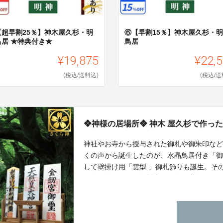
【超早割25％】神木屋久杉・明
⑥【早割15％】神木屋久杉・
鳥居 ★特典付き★
鳥居
¥19,875
¥22,
(税込/送料込)
(税込/送
❖神様の居場所❖ 神木 屋久杉で作っ
神社やお寺から授与された御札や御朱印など
くの声から誕生したのが、水晶鳥居付き「
して壁掛け用「雲型 」御札飾りも誕生。そ
に使い創作した屋久杉専門の名工職人によ