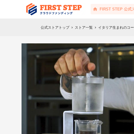
FIRST STEP 公
公式ストアトップ
ストア一覧
イタリア生まれのコー
chevron_right
chevron_right