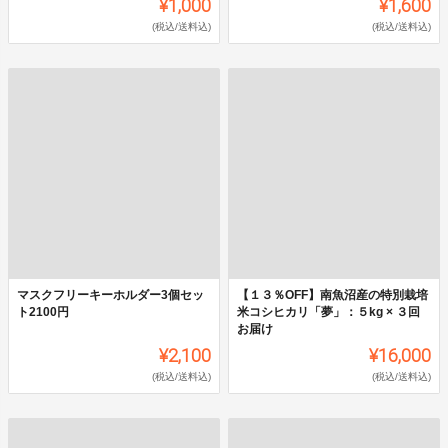
¥1,000
¥1,600
(税込/送料込)
(税込/送料込)
マスクフリーキーホルダー3個セッ
【１３％OFF】南魚沼産の特別栽培
ト2100円
米コシヒカリ「夢」：５kg × ３回
お届け
¥2,100
¥16,000
(税込/送料込)
(税込/送料込)