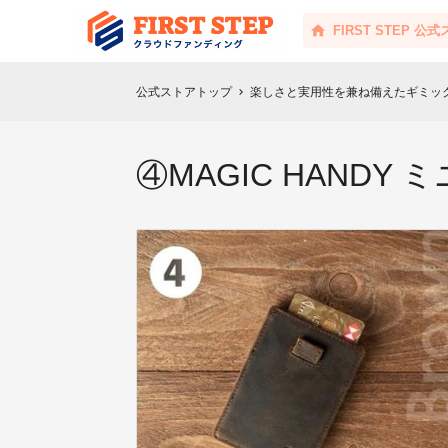
FIRST STEP 公
公式ストアトップ
楽しさと実用性を兼ね備えたギミッ
chevron_right
④MAGIC HANDY 