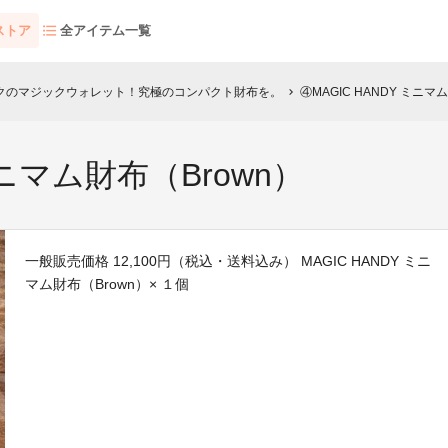
式ストア
全アイテム一覧
クのマジックウォレット！究極のコンパクト財布を。
④MAGIC HANDY ミニマ
chevron_right
ミニマム財布（Brown）
一般販売価格 12,100円（税込・送料込み） MAGIC HANDY ミニ
マム財布（Brown）× １個