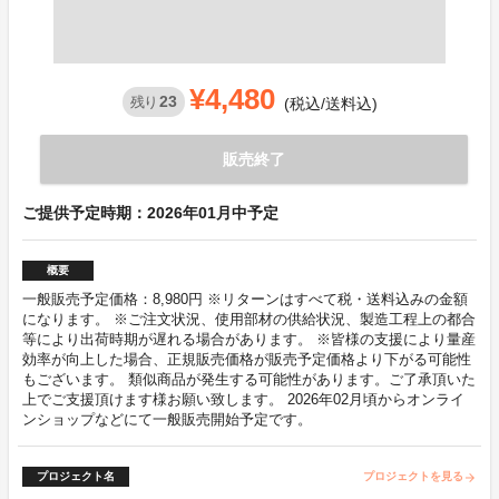
¥4,480
23
残り
(税込/送料込)
販売終了
ご提供予定時期：2026年01月中予定
概要
一般販売予定価格：8,980円 ※リターンはすべて税・送料込みの金額
になります。 ※ご注文状況、使用部材の供給状況、製造工程上の都合
等により出荷時期が遅れる場合があります。 ※皆様の支援により量産
効率が向上した場合、正規販売価格が販売予定価格より下がる可能性
もございます。 類似商品が発生する可能性があります。ご了承頂いた
上でご支援頂けます様お願い致します。 2026年02月頃からオンライ
ンショップなどにて一般販売開始予定です。
プロジェクト名
プロジェクトを見る
arrow_forward