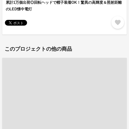
累計1万個出荷◎回転ヘッドで帽子装着OK！驚異の高輝度＆照射距離
のLED懐中電灯
favorite
このプロジェクトの他の商品