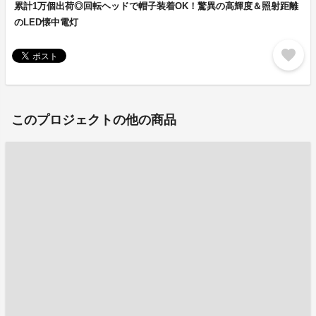
累計1万個出荷◎回転ヘッドで帽子装着OK！驚異の高輝度＆照射距離
のLED懐中電灯
favorite
このプロジェクトの他の商品