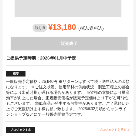
¥13,180
5
残り
(税込/送料込)
販売終了
ご提供予定時期：2026年01月中予定
概要
一般販売予定価格：26,940円 ※リターンはすべて税・送料込みの金額
になります。 ※ご注文状況、使用部材の供給状況、製造工程上の都合
等により出荷時期が遅れる場合があります。 ※皆様の支援により量産
効率が向上した場合、正規販売価格が販売予定価格より下がる可能性
もございます。 類似商品が発生する可能性があります。ご了承頂いた
上でご支援頂けます様お願い致します。 2026年02月頃からオンライ
ンショップなどにて一般販売開始予定です。
プロジェクト名
プロジェクトを見る
arrow_forward