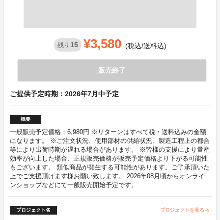
¥3,580
15
残り
(税込/送料込)
販売終了
ご提供予定時期：2026年7月中予定
概要
一般販売予定価格：6,980円 ※リターンはすべて税・送料込みの金額
になります。 ※ご注文状況、使用部材の供給状況、製造工程上の都合
等により出荷時期が遅れる場合があります。 ※皆様の支援により量産
効率が向上した場合、正規販売価格が販売予定価格より下がる可能性
もございます。 類似商品が発生する可能性があります。ご了承頂いた
上でご支援頂けます様お願い致します。 2026年08月頃からオンライ
ンショップなどにて一般販売開始予定です。
プロジェクト名
プロジェクトを見る
arrow_forward