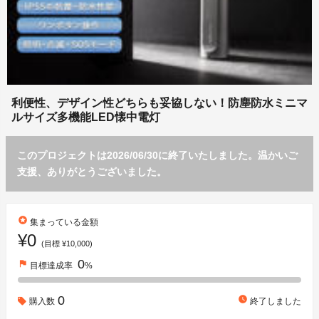
利便性、デザイン性どちらも妥協しない！防塵防水ミニマ
ルサイズ多機能LED懐中電灯
このプロジェクトは2026/06/30に終了いたしました。温かいご
支援、ありがとうございました。
stars
集まっている金額
¥0
(目標 ¥10,000)
0
flag
目標達成率
%
0
watch_later
購入数
終了しました