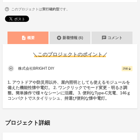
このプロジェクトは
実行確約型
です。
description
stars
chat
概要
新着情報 (6)
コメント
＼このプロジェクトのポイント／
株式会社BRIGHT DIY
arrow_downward
詳細
1. アウトドアや防災用以外、屋内照明としても使えるモジュールを
備えた機能性懐中電灯。 2. ワンクリックでモード変更・明るさ調
整。簡単操作で様々なシーンに活躍。 3. 便利なType-C充電、146ｇ
コンパクトでスタイリッシュ、持運び便利な懐中電灯。
プロジェクト詳細