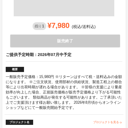
¥7,980
1
残り
(税込/送料込)
販売終了
ご提供予定時期：2026年07月中予定
概要
一般販売予定価格：15,980円 ※リターンはすべて税・送料込みの金額
になります。 ※ご注文状況、使用部材の供給状況、製造工程上の都合
等により出荷時期が遅れる場合があります。 ※皆様の支援により量産
効率が向上した場合、正規販売価格が販売予定価格より下がる可能性
もございます。 類似商品が発生する可能性があります。ご了承頂いた
上でご支援頂けます様お願い致します。 2026年8月頃からオンライン
ショップなどにて一般販売開始予定です。
プロジェクト名
プロジェクトを見る
arrow_forward