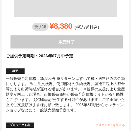
¥8,380
15
残り
(税込/送料込)
販売終了
ご提供予定時期：2026年07月中予定
概要
一般販売予定価格：15,980円 ※リターンはすべて税・送料込みの金額
になります。 ※ご注文状況、使用部材の供給状況、製造工程上の都合
等により出荷時期が遅れる場合があります。 ※皆様の支援により量産
効率が向上した場合、正規販売価格が販売予定価格より下がる可能性
もございます。 類似商品が発生する可能性があります。ご了承頂いた
上でご支援頂けます様お願い致します。 2026年8月頃からオンライン
ショップなどにて一般販売開始予定です。
プロジェクト名
プロジェクトを見る
arrow_forward