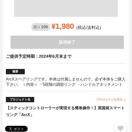
¥1,980
100
残り
(税込/送料込)
販売終了
ご提供予定時期：2024年6月末まで
概要
ArcXスペアリングです。本体は付属しませんので、必ず本体をご購入
下さい。 ＜内容＞ ・5段階の調節リング ・ハンドルアタッチメント
プロジェクト名
プロジェクトを見る
arrow_forward
【スティックコントローラーが実現する簡単操作！】英国発スマート
リング「ArcX」
favorite