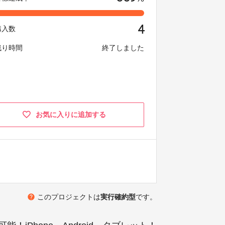
4
購入数
残り時間
終了しました
お気に入りに追加する
help
このプロジェクトは
実行確約型
です。