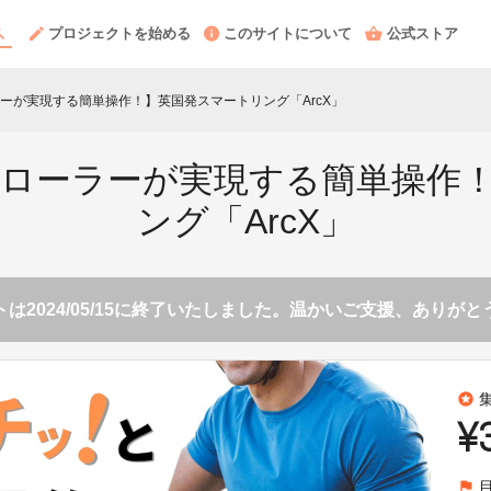
プロジェクトを始める
このサイトについて
公式ストア
ーが実現する簡単操作！】英国発スマートリング「ArcX」
ローラーが実現する簡単操作
ング「ArcX」
は2024/05/15に終了いたしました。温かいご支援、ありが
stars
¥
flag