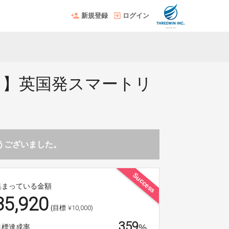
新規登録
ログイン
！】英国発スマートリ
とうございました。
Success
集まっている金額
35,920
¥10,000)
(目標
359
%
目標達成率