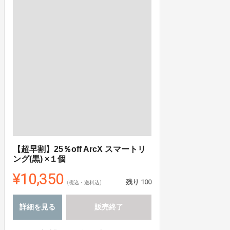
【超早割】25％off ArcX スマートリ
ング(黒) ×１個
¥10,350
残り
100
(税込・送料込)
詳細を見る
販売終了