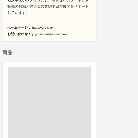
るお手伝いをメインとし、豊富なインターネット
販売の知識と強力な営業網で日本展開をサポート
しています。
ホームページ：
https://arc-x.jp/
お問い合わせ：
yuji.hiraoka@rita-int.com
商品