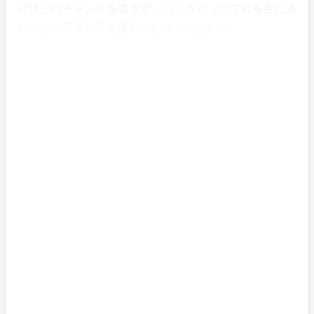
ぜひこのチャンスを逃さず、バックパックプロを手に入
れてより日常生活を便利にしてください！
BANALE社の正規輸入販売代理店、株式会社ジパング
のプロジェクトリーダーの時田です。
バナーレバックパックプロは私自身が日常生活で愛用し
ているバックパックです。
仕事の書類やノートPCも持ち運べ、さらに旅行や出張
のときには欠かせないパートナーです。
手荷物が増えたときにはラッピングポケットで収納で
き、ちょっとコンビニや買い物に出かけたいときには、
取り外してトートバッグとして使っています。
気づけばバックパックプロは私にとってなくてはならな