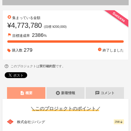
Success
stars
集まっている金額
¥4,773,780
(目標 ¥200,000)
2386
flag
目標達成率
%
279
watch_later
購入数
終了しました
このプロジェクトは
実行確約型
です。
description
stars
chat
概要
新着情報
コメント
＼このプロジェクトのポイント／
株式会社ジパング
arrow_downward
詳細