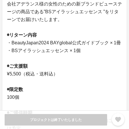
会社アデランス様の女性のための新ブランドビューステ
ージの商品である”BSアイラッシュエッセンス ”をリタ
ーンでお届けいたします。
◉リターン内容
・BeautyJapan2024 BAYglobal公式ガイドブック × 1冊
・BSアイラッシュエッセンス × 1個
◉ご支援額
¥5,500（税込・送料込）
◉限定数
100個
◉ご提供時期
favorite
プロジェクトは終了いたしました
7月以降順次発送開始、大会終了後、約30日以内にお届
け予定