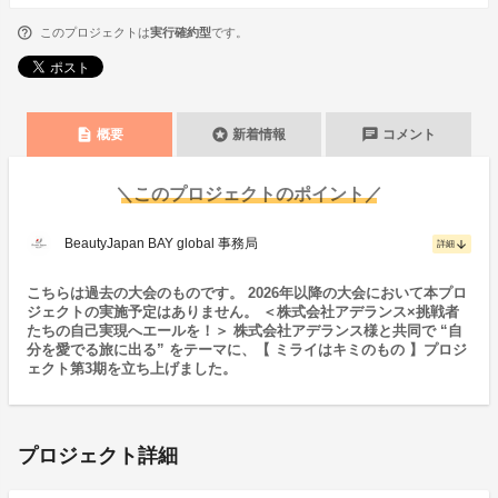
このプロジェクトは
実行確約型
です。
description
stars
chat
概要
新着情報
コメント
＼このプロジェクトのポイント／
BeautyJapan BAY global 事務局
arrow_downward
詳細
こちらは過去の大会のものです。 2026年以降の大会において本プロ
ジェクトの実施予定はありません。 ＜株式会社アデランス×挑戦者
たちの自己実現へエールを！＞ 株式会社アデランス様と共同で “自
分を愛でる旅に出る” をテーマに、【 ミライはキミのもの 】プロジ
ェクト第3期を立ち上げました。
プロジェクト詳細