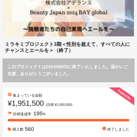
ミラキミプロジェクト3期＜性別を超えて、すべての人に
チャンスとエールを＞（終了）
このプロジェクトは2024/08/03に終了いたしました。温かいご
支援、ありがとうございました。
Success
stars
集まっている金額
¥1,951,500
(目標 ¥1,000,000)
195
flag
目標達成率
%
560
watch_later
購入数
終了しました