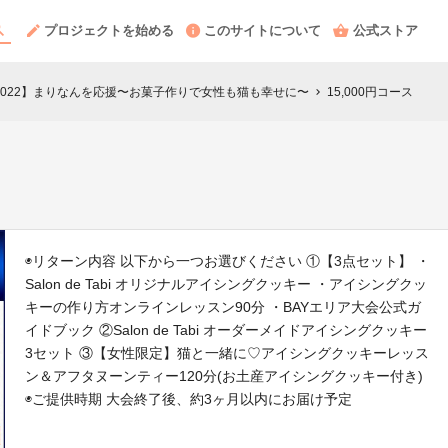
プロジェクトを始める
このサイトについて
公式ストア
BAY大会2022】まりなんを応援〜お菓子作りで女性も猫も幸せに〜
15,000円コース
chevron_right
◉リターン内容 以下から一つお選びください ①【3点セット】 ・
Salon de Tabi オリジナルアイシングクッキー ・アイシングクッ
キーの作り方オンラインレッスン90分 ・BAYエリア大会公式ガ
イドブック ②Salon de Tabi オーダーメイドアイシングクッキー
3セット ③【女性限定】猫と一緒に♡アイシングクッキーレッス
ン＆アフタヌーンティー120分(お土産アイシングクッキー付き)
◉ご提供時期 大会終了後、約3ヶ月以内にお届け予定