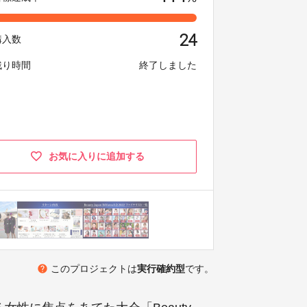
24
購入数
残り時間
終了しました
お気に入りに追加する
help
このプロジェクトは
実行確約型
です。