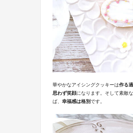
華やかなアイシングクッキーは
作る
思わず笑顔
になります。そして素敵
ば、
幸福感は格別
です。