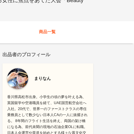
性に焦点をあてた大会「Beauty
商品一覧
出品者のプロフィール
まりなん
​​​​​​香川県高松市出身。小学生の頃の夢を叶える為、
英国留学や空港職員を経て、UAE国営航空会社へ
入社。20代で、世界一のファーストクラスの専任
乗務員として数少ない日本人CAの一人に抜擢され
る。 8年間のフライト生活を終え、両国の架け橋
になる為、前代未聞の現地の石油企業OLに転職。
日本人会運営や茶道を始めとする様々な異文化交