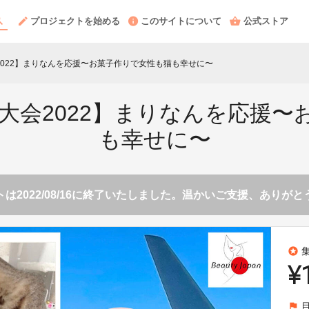
プロジェクトを始める
このサイトについて
公式ストア
BAY大会2022】まりなんを応援〜お菓子作りで女性も猫も幸せに〜
n BAY大会2022】まりなんを
も幸せに〜
は2022/08/16に終了いたしました。温かいご支援、ありが
stars
¥
flag