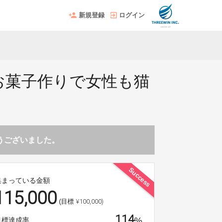
新規登録
ログイン
応援〜お菓子作りで女性も猫
とうございました。
Success
集まっている金額
115,000
¥100,000)
(目標
114
%
目標達成率