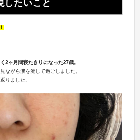
現したいこと
！
く2ヶ月間寝たきりになった27歳。
を見ながら涙を流して過ごしました。
り返りました。