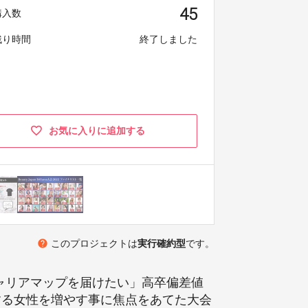
45
購入数
残り時間
終了しました
お気に入りに追加する
help
このプロジェクトは
実行確約型
です。
ャリアマップを届けたい」高卒偏差値
する女性を増やす事に焦点をあてた大会