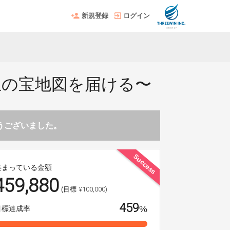
新規登録
ログイン
名へ人生の宝地図を届ける〜
とうございました。
Success
集まっている金額
459,880
¥100,000)
(目標
459
%
目標達成率