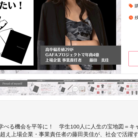
local_offer
watch_later
学べる機会を平等に！ 学生100人に人生の宝地図＝キ
4億超え上場企業・事業責任者の藤田美佳が、社会で活躍