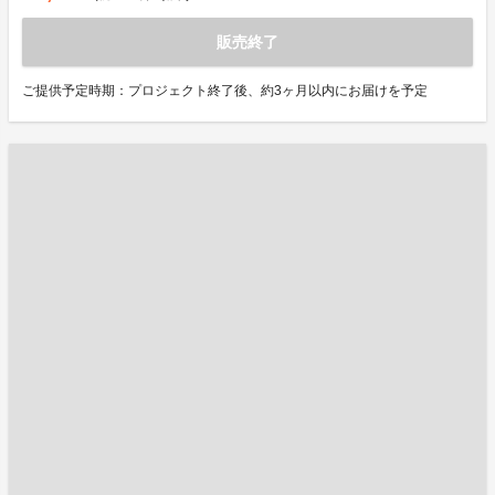
販売終了
ご提供予定時期：プロジェクト終了後、約3ヶ月以内にお届けを予定