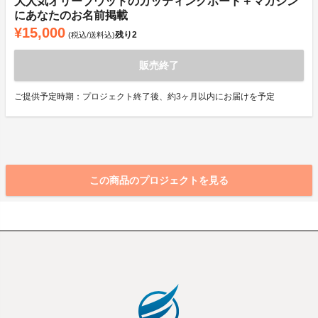
大人気オリーブウッドのカッティングボード＋マガジン
にあなたのお名前掲載
¥15,000
残り
2
(税込/送料込)
販売終了
ご提供予定時期：プロジェクト終了後、約3ヶ月以内にお届けを予定
この商品のプロジェクトを見る