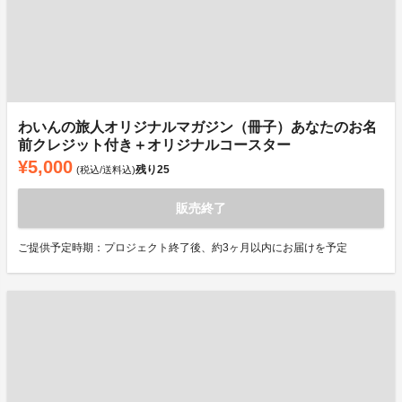
わいんの旅人オリジナルマガジン（冊子）あなたのお名
前クレジット付き＋オリジナルコースター
¥5,000
残り
25
(税込/送料込)
販売終了
ご提供予定時期：プロジェクト終了後、約3ヶ月以内にお届けを予定