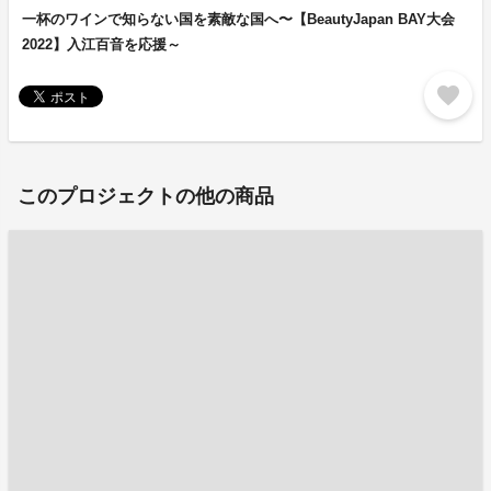
一杯のワインで知らない国を素敵な国へ〜【BeautyJapan BAY大会
2022】入江百音を応援～
favorite
このプロジェクトの他の商品