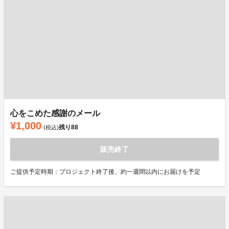
心をこめた感謝のメール
¥1,000
残り
88
(税込)
販売終了
ご提供予定時期：プロジェクト終了後、約一週間以内にお届けを予定