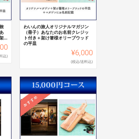
旅
わいんの旅人オリジナルマガジン
あ
（冊子）あなたのお名前クレジッ
..
ト付き＋架け箸様オリーブウッド
の平皿
000
¥6,000
料込)
(税込/送料込)