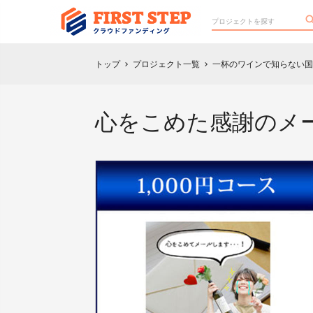
トップ
プロジェクト一覧
一杯のワインで知らない国を素
chevron_right
chevron_right
心をこめた感謝のメ