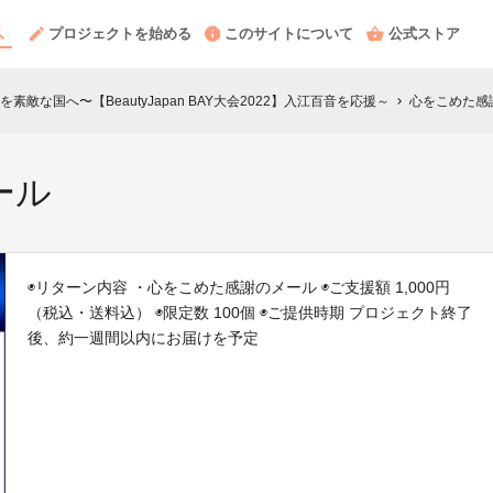
プロジェクトを始める
このサイトについて
公式ストア
敵な国へ〜【BeautyJapan BAY大会2022】入江百音を応援～
心をこめた感
chevron_right
ール
◉リターン内容 ・心をこめた感謝のメール ◉ご支援額 1,000円
（税込・送料込） ◉限定数 100個 ◉ご提供時期 プロジェクト終了
後、約一週間以内にお届けを予定