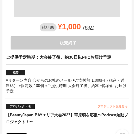
¥1,000
86
残り
(税込)
販売終了
ご提供予定時期：大会終了後、約30日以内にお届け予定
概要
◉リターン内容 心からのお礼のメール ◉ご支援額 1,000円（税込・送
料込） ◉限定数 100個 ◉ご提供時期 大会終了後、約30日以内にお届け
予定
プロジェクト名
プロジェクトを見る
arrow_forward
【BeautyJapan BAYエリア大会2023】華原萌を応援〜Podcast始動プ
ロジェクト！〜