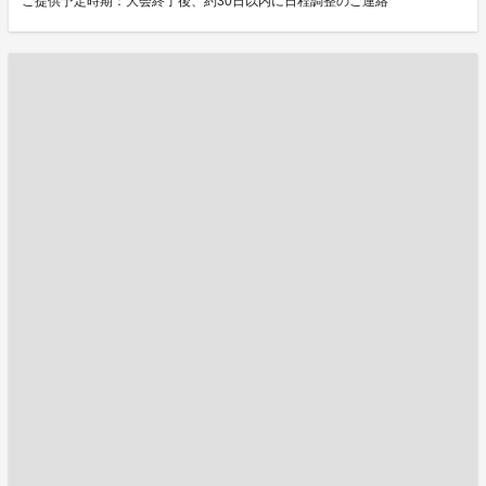
ご提供予定時期：大会終了後、約30日以内に日程調整のご連絡