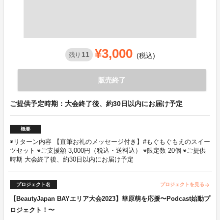
¥3,000
11
残り
(税込)
販売終了
ご提供予定時期：大会終了後、約30日以内にお届け予定
概要
◉リターン内容 【直筆お礼のメッセージ付き】#もぐもぐもえのスイー
ツセット ◉ご支援額 3,000円（税込・送料込） ◉限定数 20個 ◉ご提供
時期 大会終了後、約30日以内にお届け予定
プロジェクト名
プロジェクトを見る
arrow_forward
【BeautyJapan BAYエリア大会2023】華原萌を応援〜Podcast始動プ
ロジェクト！〜