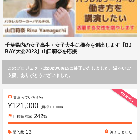
千葉県内の女子高生・女子大生に機会を創出します【BJ
BAY大会2023】山口莉奈を応援
このプロジェクトは2023/08/15に終了いたしました。温かいご
支援、ありがとうございました。
Success
stars
集まっている金額
¥121,000
(目標 ¥50,000)
242
flag
目標達成率
%
13
watch_later
購入数
終了しました