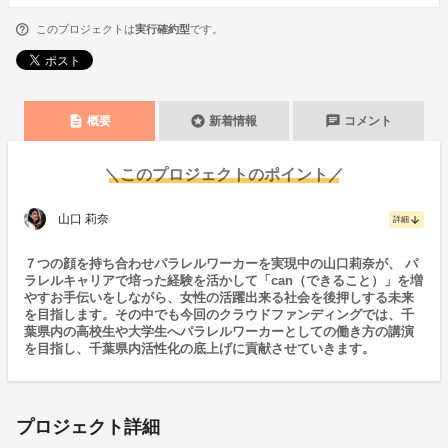
このプロジェクトは
実行確約型
です。
description
stars
chat
概要
新着情報
コメント
＼このプロジェクトのポイント／
山口 莉奈
arrow_downward
詳細
７つの顔を持ち合わせパラレルワーカーを実現中の山口莉奈が、 パ
ラレルキャリアで培った経験を活かして「can（できること）」を増
やすお手伝いをしながら、女性の活躍出来る社会を後押しする未来
を目指します。その中でも今回のクラウドファンディングでは、千
葉県内の高校生や大学生へパラレルワーカーとしての働き方の講演
を目指し、千葉県内活性化の底上げに貢献させていきます。
プロジェクト詳細