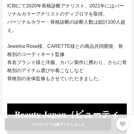
ICBIにて2020年骨格診断アナリスト、2021年にはパー
ソナルカラーアナリストのディプロマを取得。
パーソナルカラー・骨格診断の診断人数は総計100人超
え。
Jewelna Rose様、CARETTE様との商品共同開発、骨
格別のコーディネート監修
有名ブランド様と洋服、カバン製作に携わり、さらに骨
格別のアイテム選びや着こなしなど
骨格別の全体監修もさせていただきました。
Beauty Japan（ビューティ
ージャパン）とは？
favorite
プロジェクトは終了いたしました