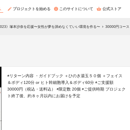
プロジェクトを始める
このサイトについて
公式ストア
BAY大会2023》塚本沙奈を応援〜女性が夢を諦めなくていい環境を作る〜
30000円コース
chevron_right
◉リターン内容 ・ガイドブック ＋ひのき湯玉５０個 ＋フェイス
＆ボディ120分 or ヒト幹細胞導入＆ボディ60分 ◉ご支援額
30000円（税込・送料込） ◉限定数 20個 ◉ご提供時期 プロジェク
ト終了後、約８ヶ月以内にお届けを予定