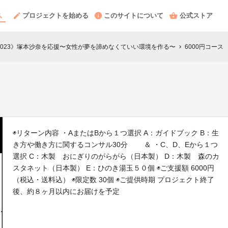
プロジェクトを始める
このサイトについて
公式ストア
BAY大会2023》塚本沙奈を応援〜女性が夢を諦めなくていい環境を作る〜
6000円コース
chevron_right
◉リターン内容 ・AまたはBから１つ選択 A：ガイドブック B：生
き方や働き方に関するコンサル30分 ＆ ・C、D、Eから１つ
選択 C：木製 おにぎりのがらがら（日本製） D：木製 森のカ
スタネット（日本製） E：ひのき湯玉５０個 ◉ご支援額 6000円
（税込・送料込） ◉限定数 30個 ◉ご提供時期 プロジェクト終了
後、約８ヶ月以内にお届けを予定