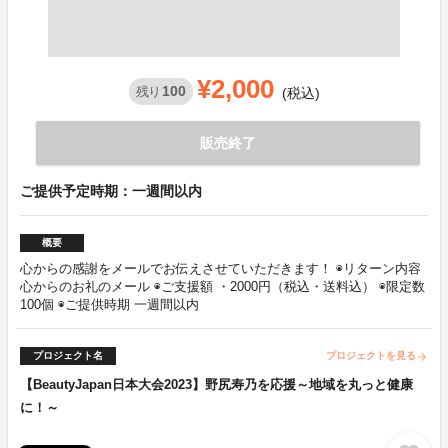
¥2,000
100
残り
(税込)
販売終了
ご提供予定時期：一週間以内
概要
心からの感謝をメールでお伝えさせていただきます！ ◉リターン内容
心からのお礼のメール ◉ご支援額 ・2000円（税込・送料込） ◉限定数
100個 ◉ご提供時期 一週間以内
プロジェクト名
プロジェクトを見る
arrow_forward
【BeautyJapan日本大会2023】野尻寿乃を応援～地域を丸っと健康
に！～