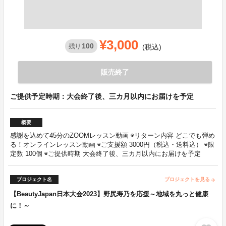
¥3,000
100
残り
(税込)
販売終了
ご提供予定時期：大会終了後、三カ月以内にお届けを予定
概要
感謝を込めて45分のZOOMレッスン動画 ◉リターン内容 どこでも弾め
る！オンラインレッスン動画 ◉ご支援額 3000円（税込・送料込） ◉限
定数 100個 ◉ご提供時期 大会終了後、三カ月以内にお届けを予定
プロジェクト名
プロジェクトを見る
arrow_forward
【BeautyJapan日本大会2023】野尻寿乃を応援～地域を丸っと健康
に！～