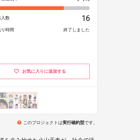
16
購入数
残り時間
終了しました
お気に入りに追加する
help
このプロジェクトは
実行確約型
です。