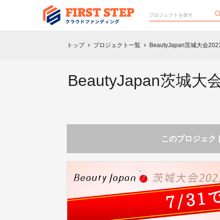
トップ
プロジェクト一覧
BeautyJapan茨城大
chevron_right
chevron_right
BeautyJapan
このプロジェクト