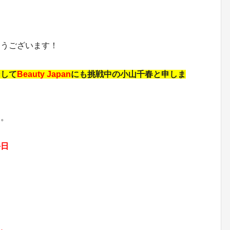
とうございます！
そして
Beauty Japan
にも挑戦中の小山千春と申しま
た。
毎日