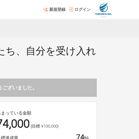
新規登録
ログイン
ママたち、自分を受け入れ
とうございました。
集まっている金額
74,000
¥100,000)
(目標
74
%
目標達成率