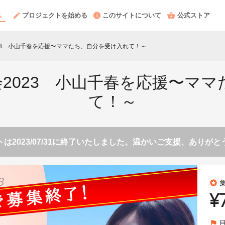
プロジェクトを始める
このサイトについて
公式ストア
会2023 小山千春を応援〜ママたち、自分を受け入れて！～
茨城大会2023 小山千春を応援〜
て！～
は2023/07/31に終了いたしました。温かいご支援、ありが
stars
¥
flag