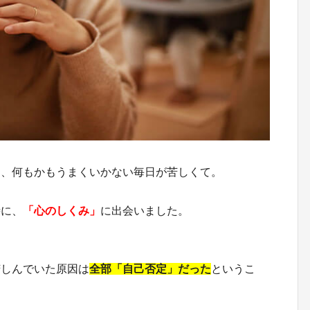
も、何もかもうまくいかない毎日が苦しくて。
時に、
「心のしくみ」
に出会いました。
苦しんでいた原因は
全部「自己否定」だった
というこ