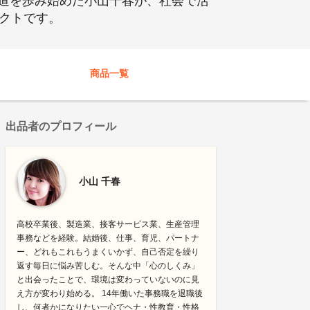
道を歩み始めた小山千春が、社会で活
ェクトです。
商品一覧
出品者のプロフィール
小山 千春
高校卒業後、製造業、接客サービス業、生産管理
事務などを経験。結婚後、仕事、育児、パートナ
ー、どれもこれもうまくいかず、自己否定を繰り
返す毎日に悩み苦しむ。そんな中「心のしくみ」
と出会ったことで、環境は変わっていないのに見
え方が変わり始める。 14年働いた事務職を退職後
し、何者かになりたい一心でヘナ・性教育・性格